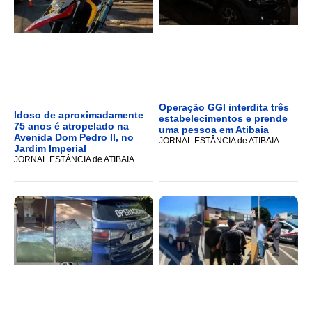
Operação GGI interdita três
Idoso de aproximadamente
estabelecimentos e prende
75 anos é atropelado na
uma pessoa em Atibaia
Avenida Dom Pedro II, no
JORNAL ESTÂNCIA de ATIBAIA
Jardim Imperial
JORNAL ESTÂNCIA de ATIBAIA