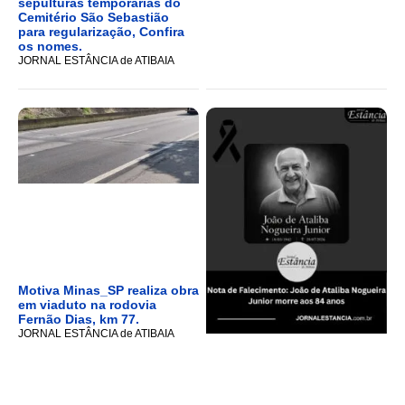
sepulturas temporárias do
Cemitério São Sebastião
para regularização, Confira
os nomes.
JORNAL ESTÂNCIA de ATIBAIA
Motiva Minas_SP realiza obra
em viaduto na rodovia
Fernão Dias, km 77.
JORNAL ESTÂNCIA de ATIBAIA