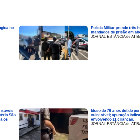
ógica no
Polícia Militar prende trê
mandados de prisão em abe
JORNAL ESTÂNCIA de ATIB
onsáveis
Idoso de 76 anos detido por
tério São
vulnerável; apuração indic
ra os
envolvendo 11 crianças.
JORNAL ESTÂNCIA de ATIB