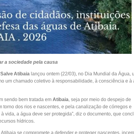
r a sociedade pela causa
Salve Atibaia
lançou ontem (22/03), no Dia Mundial da Água, 
o um chamado coletivo à responsabilidade, à consciência e à
em sendo bem tratada em
Atibaia
, seja por meio do despejo de
torno dos rios e nascentes, e pela canalização de córregos e
 à vida, a água deve ser protegida”, diz o documento, que con
ecursos hídricos.
e Atibaia se compromete a defender e proteger nascentes, incent