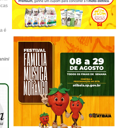
icas
ia é
nini