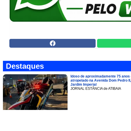
Destaques
Idoso de aproximadamente 75 anos 
atropelado na Avenida Dom Pedro II,
Jardim Imperial
JORNAL ESTÂNCIA de ATIBAIA