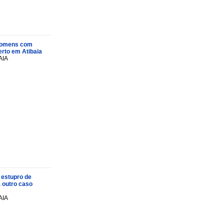
s homens com
rto em Atibaia
AIA
 estupro de
a outro caso
AIA