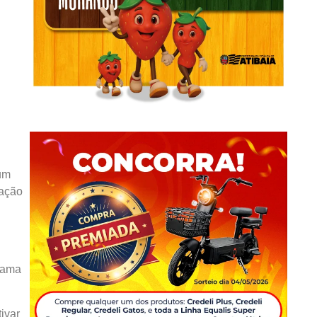
um
 ação
clama
ivar