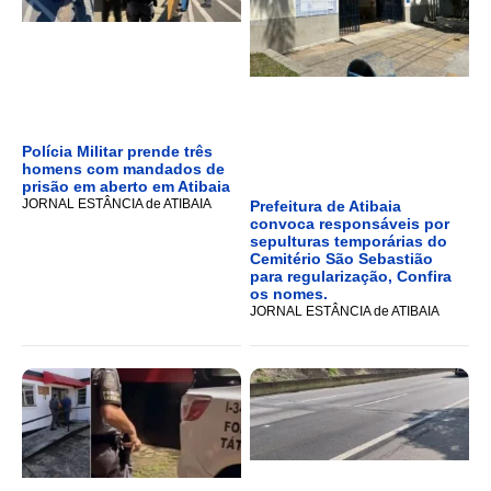
Polícia Militar prende três
homens com mandados de
prisão em aberto em Atibaia
JORNAL ESTÂNCIA de ATIBAIA
Prefeitura de Atibaia
convoca responsáveis por
sepulturas temporárias do
Cemitério São Sebastião
para regularização, Confira
os nomes.
JORNAL ESTÂNCIA de ATIBAIA