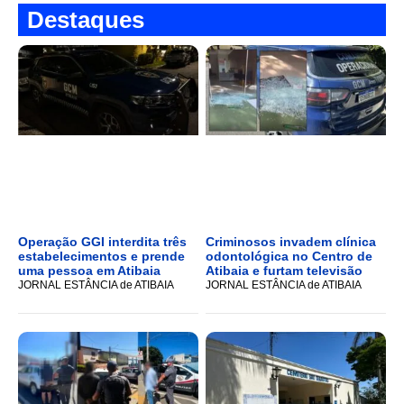
Destaques
Operação GGI interdita três
Criminosos invadem clínica
estabelecimentos e prende
odontológica no Centro de
uma pessoa em Atibaia
Atibaia e furtam televisão
JORNAL ESTÂNCIA de ATIBAIA
JORNAL ESTÂNCIA de ATIBAIA