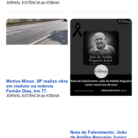
JORNAL ESTÂNCIA de ATIBAIA
Motiva Minas_SP realiza obra
em viaduto na rodovia
Fernão Dias, km 77.
JORNAL ESTÂNCIA de ATIBAIA
Nota de Falecimento: João
de Ataliba Nogueira Junior