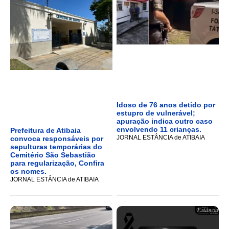
Idoso de 76 anos detido por
estupro de vulnerável;
apuração indica outro caso
envolvendo 11 crianças.
Prefeitura de Atibaia
JORNAL ESTÂNCIA de ATIBAIA
convoca responsáveis por
sepulturas temporárias do
Cemitério São Sebastião
para regularização, Confira
os nomes.
JORNAL ESTÂNCIA de ATIBAIA