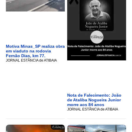
Motiva Minas_SP realiza obra
em viaduto na rodovia
Fernão Dias, km 77.
JORNAL ESTÂNCIA de ATIBAIA
Nota de Falecimento: João
de Ataliba Nogueira Junior
morre aos 84 anos
JORNAL ESTÂNCIA de ATIBAIA