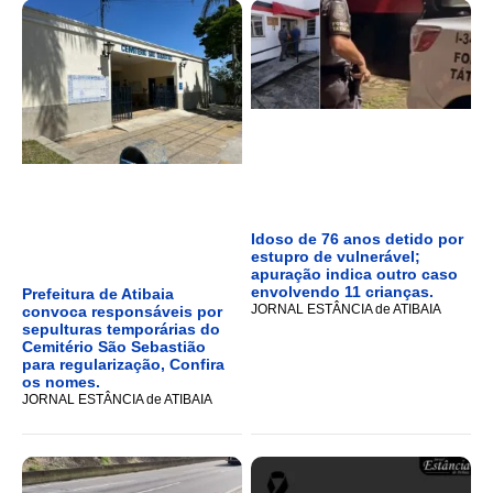
Idoso de 76 anos detido por
estupro de vulnerável;
apuração indica outro caso
envolvendo 11 crianças.
Prefeitura de Atibaia
JORNAL ESTÂNCIA de ATIBAIA
convoca responsáveis por
sepulturas temporárias do
Cemitério São Sebastião
para regularização, Confira
os nomes.
JORNAL ESTÂNCIA de ATIBAIA