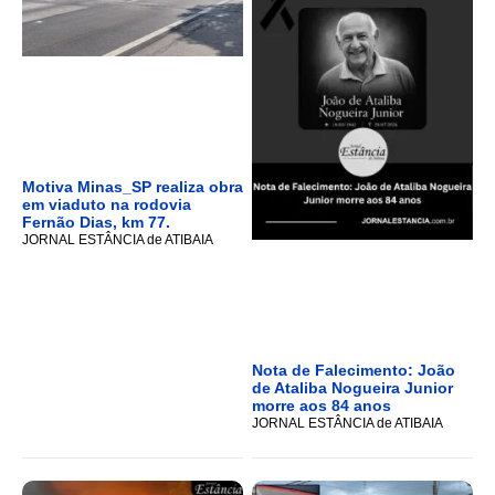
Motiva Minas_SP realiza obra
em viaduto na rodovia
Fernão Dias, km 77.
JORNAL ESTÂNCIA de ATIBAIA
Nota de Falecimento: João
de Ataliba Nogueira Junior
morre aos 84 anos
JORNAL ESTÂNCIA de ATIBAIA