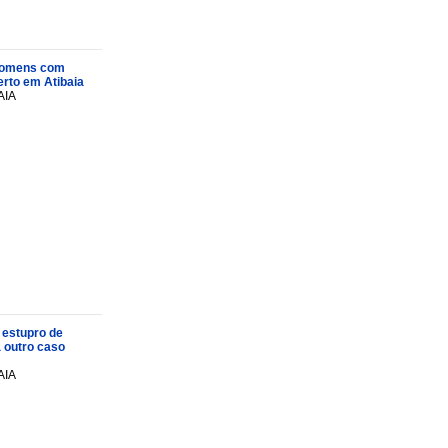
s homens com
rto em Atibaia
AIA
 estupro de
a outro caso
AIA