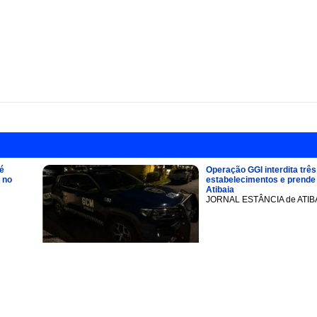
é
Operação GGI interdita três
 no
estabelecimentos e prend
Atibaia
JORNAL ESTÂNCIA de ATIB