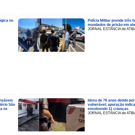
ógica no
Polícia Militar prende trê
mandados de prisão em abe
JORNAL ESTÂNCIA de ATIB
onsáveis
Idoso de 76 anos detido por
tério São
vulnerável; apuração indic
ra os
envolvendo 11 crianças.
JORNAL ESTÂNCIA de ATIB