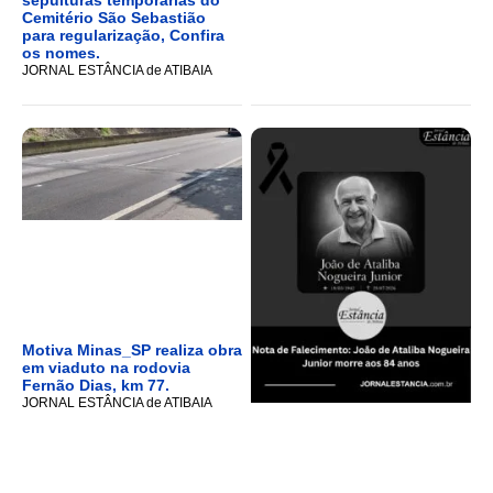
Cemitério São Sebastião
para regularização, Confira
os nomes.
JORNAL ESTÂNCIA de ATIBAIA
Motiva Minas_SP realiza obra
em viaduto na rodovia
Fernão Dias, km 77.
JORNAL ESTÂNCIA de ATIBAIA