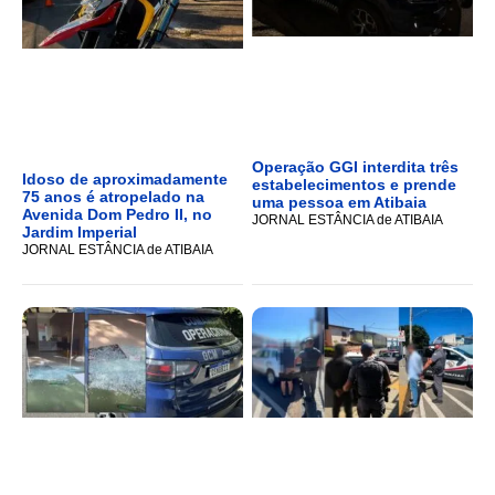
Operação GGI interdita três
Idoso de aproximadamente
estabelecimentos e prende
75 anos é atropelado na
uma pessoa em Atibaia
Avenida Dom Pedro II, no
JORNAL ESTÂNCIA de ATIBAIA
Jardim Imperial
JORNAL ESTÂNCIA de ATIBAIA