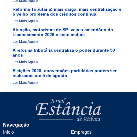
Ler Mais Aqui »
Reforma Tributária: mais carga, mais centralização e
o velho problema dos créditos continua.
Ler Mais Aqui »
Atenção, motoristas de SP: veja o calendário do
Licenciamento 2026 e evite multas
Ler Mais Aqui »
A reforma tributária centraliza o poder durante 50
anos
Ler Mais Aqui »
Eleições 2026: convenções partidárias podem ser
realizadas até 5 de agosto
Ler Mais Aqui »
Navegação
Início
Empregos