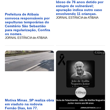
Idoso de 76 anos detido por
estupro de vulnerável;
apuração indica outro caso
envolvendo 11 crianças.
Prefeitura de Atibaia
JORNAL ESTÂNCIA de ATIBAIA
convoca responsáveis por
sepulturas temporárias do
Cemitério São Sebastião
para regularização, Confira
os nomes.
JORNAL ESTÂNCIA de ATIBAIA
Motiva Minas_SP realiza obra
em viaduto na rodovia
Fernão Dias, km 77.