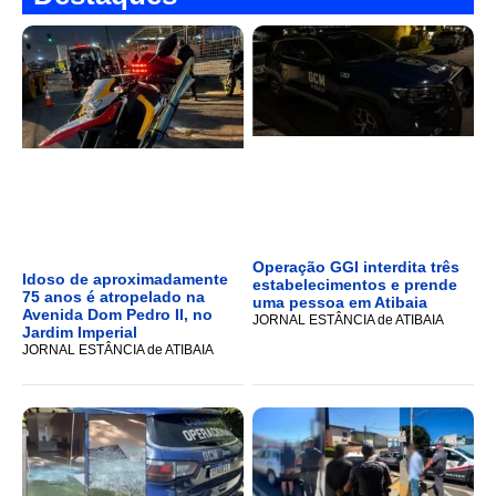
Operação GGI interdita três
Idoso de aproximadamente
estabelecimentos e prende
75 anos é atropelado na
uma pessoa em Atibaia
Avenida Dom Pedro II, no
JORNAL ESTÂNCIA de ATIBAIA
Jardim Imperial
JORNAL ESTÂNCIA de ATIBAIA