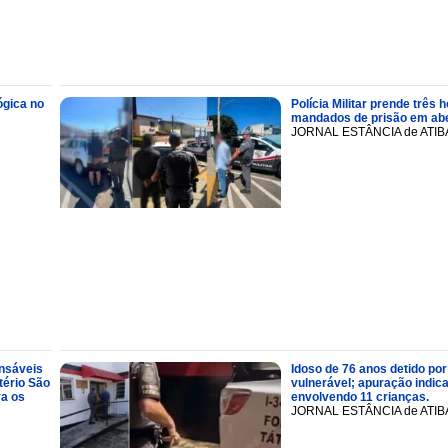
ógica no
Polícia Militar prende trê
mandados de prisão em abe
JORNAL ESTÂNCIA de ATIB
onsáveis
Idoso de 76 anos detido por
tério São
vulnerável; apuração indic
ra os
envolvendo 11 crianças.
JORNAL ESTÂNCIA de ATIB