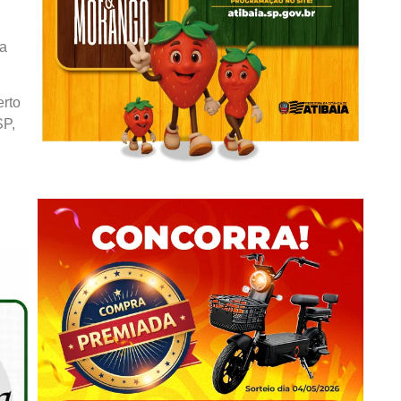
da
erto
SP,