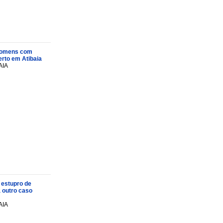
s homens com
rto em Atibaia
AIA
 estupro de
a outro caso
AIA