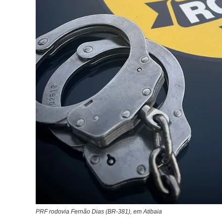
PRF rodovia Fernão Dias (BR-381), em Atibaia