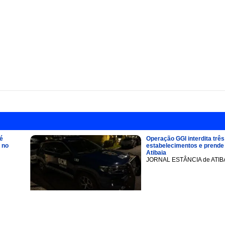
é
Operação GGI interdita três
 no
estabelecimentos e prend
Atibaia
JORNAL ESTÂNCIA de ATIB