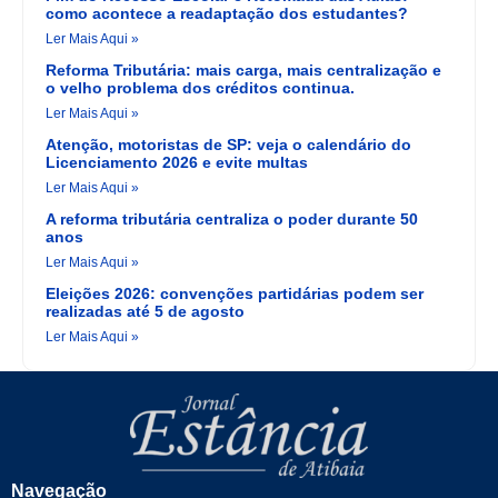
como acontece a readaptação dos estudantes?
Ler Mais Aqui »
Reforma Tributária: mais carga, mais centralização e
o velho problema dos créditos continua.
Ler Mais Aqui »
Atenção, motoristas de SP: veja o calendário do
Licenciamento 2026 e evite multas
Ler Mais Aqui »
A reforma tributária centraliza o poder durante 50
anos
Ler Mais Aqui »
Eleições 2026: convenções partidárias podem ser
realizadas até 5 de agosto
Ler Mais Aqui »
Navegação