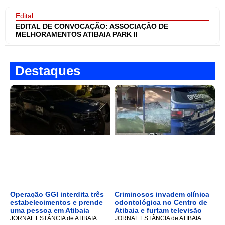
Edital
EDITAL DE CONVOCAÇÃO: ASSOCIAÇÃO DE
MELHORAMENTOS ATIBAIA PARK II
Destaques
Operação GGI interdita três
Criminosos invadem clínica
estabelecimentos e prende
odontológica no Centro de
uma pessoa em Atibaia
Atibaia e furtam televisão
JORNAL ESTÂNCIA de ATIBAIA
JORNAL ESTÂNCIA de ATIBAIA