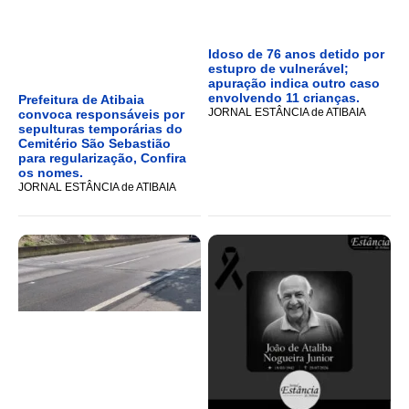
Idoso de 76 anos detido por
estupro de vulnerável;
apuração indica outro caso
envolvendo 11 crianças.
Prefeitura de Atibaia
JORNAL ESTÂNCIA de ATIBAIA
convoca responsáveis por
sepulturas temporárias do
Cemitério São Sebastião
para regularização, Confira
os nomes.
JORNAL ESTÂNCIA de ATIBAIA