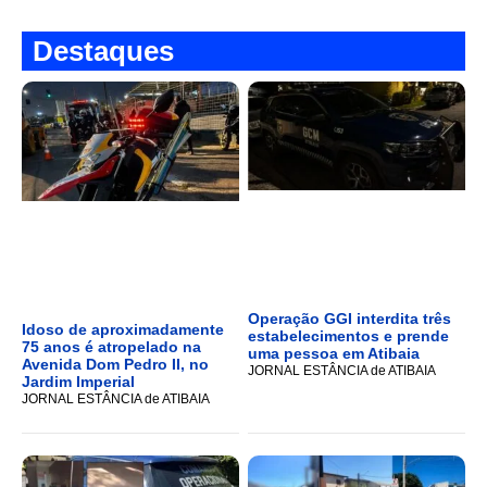
Destaques
Operação GGI interdita três
Idoso de aproximadamente
estabelecimentos e prende
75 anos é atropelado na
uma pessoa em Atibaia
Avenida Dom Pedro II, no
JORNAL ESTÂNCIA de ATIBAIA
Jardim Imperial
JORNAL ESTÂNCIA de ATIBAIA