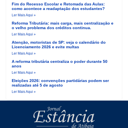
Fim do Recesso Escolar e Retomada das Aulas:
como acontece a readaptação dos estudantes?
Ler Mais Aqui »
Reforma Tributária: mais carga, mais centralização e
o velho problema dos créditos continua.
Ler Mais Aqui »
Atenção, motoristas de SP: veja o calendário do
Licenciamento 2026 e evite multas
Ler Mais Aqui »
A reforma tributária centraliza o poder durante 50
anos
Ler Mais Aqui »
Eleições 2026: convenções partidárias podem ser
realizadas até 5 de agosto
Ler Mais Aqui »