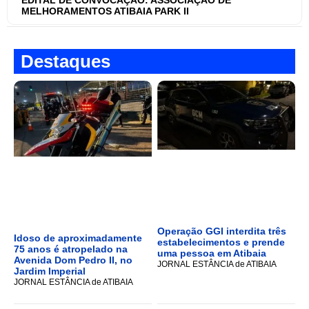
MELHORAMENTOS ATIBAIA PARK II
Destaques
Operação GGI interdita três
Idoso de aproximadamente
estabelecimentos e prende
75 anos é atropelado na
uma pessoa em Atibaia
Avenida Dom Pedro II, no
JORNAL ESTÂNCIA de ATIBAIA
Jardim Imperial
JORNAL ESTÂNCIA de ATIBAIA