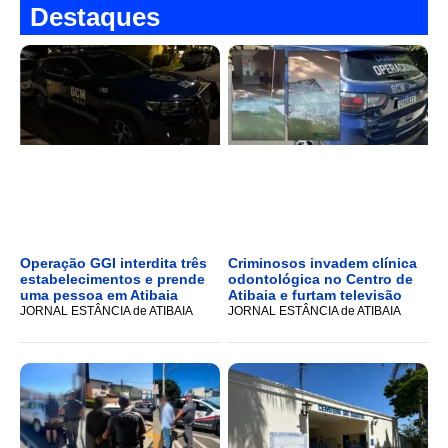
Destaques
Operação GGI interdita três
Criminosos invadem clínica
estabelecimentos e prende
odontológica no Centro de
uma pessoa em Atibaia
Atibaia e furtam televisão
JORNAL ESTÂNCIA de ATIBAIA
JORNAL ESTÂNCIA de ATIBAIA