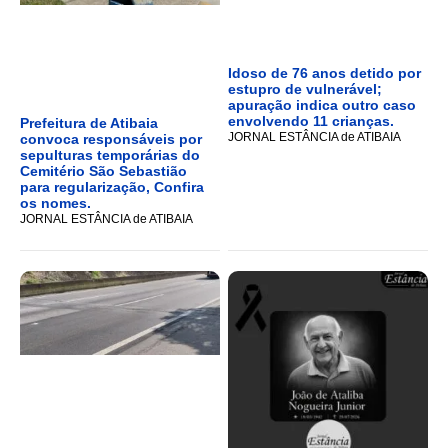
Idoso de 76 anos detido por
estupro de vulnerável;
apuração indica outro caso
envolvendo 11 crianças.
Prefeitura de Atibaia
JORNAL ESTÂNCIA de ATIBAIA
convoca responsáveis por
sepulturas temporárias do
Cemitério São Sebastião
para regularização, Confira
os nomes.
JORNAL ESTÂNCIA de ATIBAIA