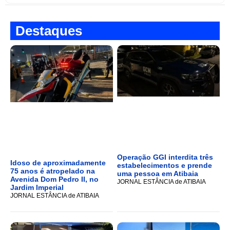
Destaques
Operação GGI interdita três
Idoso de aproximadamente
estabelecimentos e prende
75 anos é atropelado na
uma pessoa em Atibaia
Avenida Dom Pedro II, no
JORNAL ESTÂNCIA de ATIBAIA
Jardim Imperial
JORNAL ESTÂNCIA de ATIBAIA