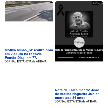
Motiva Minas_SP realiza obra
em viaduto na rodovia
Fernão Dias, km 77.
JORNAL ESTÂNCIA de ATIBAIA
Nota de Falecimento: João
de Ataliba Nogueira Junior
morre aos 84 anos
JORNAL ESTÂNCIA de ATIBAIA