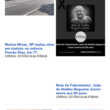
Motiva Minas_SP realiza obra
em viaduto na rodovia
Fernão Dias, km 77.
JORNAL ESTÂNCIA de ATIBAIA
Nota de Falecimento: João
de Ataliba Nogueira Junior
morre aos 84 anos
JORNAL ESTÂNCIA de ATIBAIA