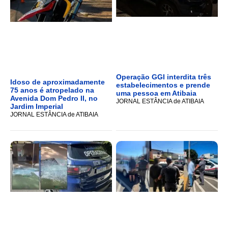
Operação GGI interdita três
Idoso de aproximadamente
estabelecimentos e prende
75 anos é atropelado na
uma pessoa em Atibaia
Avenida Dom Pedro II, no
JORNAL ESTÂNCIA de ATIBAIA
Jardim Imperial
JORNAL ESTÂNCIA de ATIBAIA