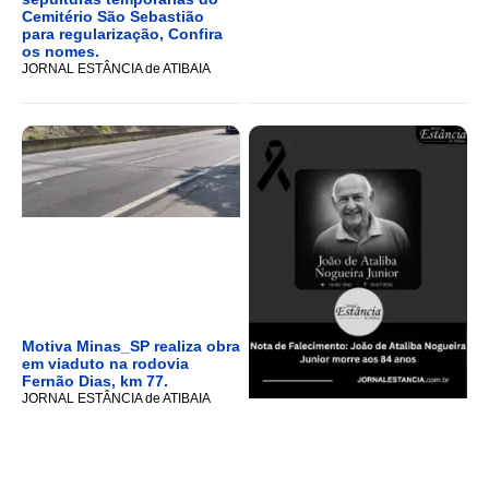
Cemitério São Sebastião
para regularização, Confira
os nomes.
JORNAL ESTÂNCIA de ATIBAIA
Motiva Minas_SP realiza obra
em viaduto na rodovia
Fernão Dias, km 77.
JORNAL ESTÂNCIA de ATIBAIA