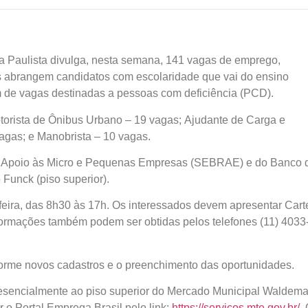
 Paulista divulga, nesta semana, 141 vagas de emprego,
es abrangem candidatos com escolaridade que vai do ensino
m de vagas destinadas a pessoas com deficiência (PCD).
torista de Ônibus Urbano – 19 vagas; Ajudante de Carga e
agas; e Manobrista – 10 vagas.
 de Apoio às Micro e Pequenas Empresas (SEBRAE) e do Banco 
Funck (piso superior).
eira, das 8h30 às 17h. Os interessados devem apresentar Cart
nformações também podem ser obtidas pelos telefones (11) 4033
orme novos cadastros e o preenchimento das oportunidades.
esencialmente ao piso superior do Mercado Municipal Waldema
 o Portal Emprega Brasil pelo link:
https://servicos.mte.gov.br/
.