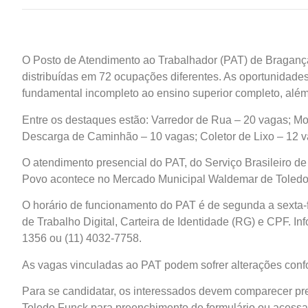
O Posto de Atendimento ao Trabalhador (PAT) de Bragança
distribuídas em 72 ocupações diferentes. As oportunidad
fundamental incompleto ao ensino superior completo, alé
Entre os destaques estão: Varredor de Rua – 20 vagas; Mo
Descarga de Caminhão – 10 vagas; Coletor de Lixo – 12 v
O atendimento presencial do PAT, do Serviço Brasileiro
Povo acontece no Mercado Municipal Waldemar de Toledo 
O horário de funcionamento do PAT é de segunda a sexta-f
de Trabalho Digital, Carteira de Identidade (RG) e CPF. I
1356 ou (11) 4032-7758.
As vagas vinculadas ao PAT podem sofrer alterações conf
Para se candidatar, os interessados devem comparecer pr
Toledo Funck para preenchimento de formulário ou acessar