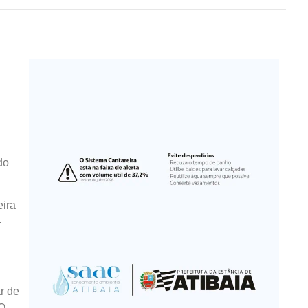
do
eira
-
r de
 O