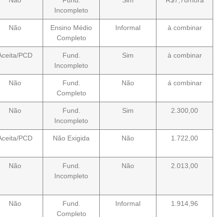
Não
Fund.
Sim
R$7,78/hora
Incompleto
Não
Ensino Médio
Informal
à combinar
Completo
Aceita/PCD
Fund.
Sim
à combinar
Incompleto
Não
Fund.
Não
á combinar
Completo
Não
Fund.
Sim
2.300,00
Incompleto
Aceita/PCD
Não Exigida
Não
1.722,00
Não
Fund.
Não
2.013,00
Incompleto
Não
Fund.
Informal
1.914,96
Completo