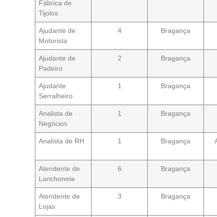
Fábrica de
Tijolos
Ajudante de
4
Bragança
Motorista
Ajudante de
2
Bragança
Padeiro
Ajudante
1
Bragança
Serralheiro
Analista de
1
Bragança
Negócios
Analista de RH
1
Bragança
Atendente de
6
Bragança
Lanchonete
Atendente de
3
Bragança
Lojas