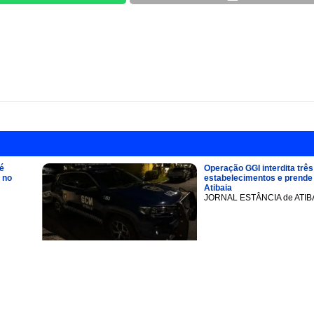
é
Operação GGI interdita três
 no
estabelecimentos e prend
Atibaia
JORNAL ESTÂNCIA de ATIB