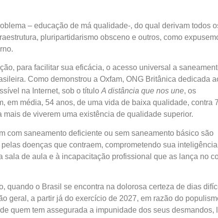
 problema – educação de má qualidade-, do qual derivam todos o
fraestrutura, pluripartidarismo obsceno e outros, como expusem
rno.
, para facilitar sua eficácia, o acesso universal a saneamen
rasileira. Como demonstrou a Oxfam, ONG Britânica dedicada a
vel na Internet, sob o título
A distância que nos une
, os
, em média, 54 anos, de uma vida de baixa qualidade, contra 
a mais de viverem uma existência de qualidade superior.
ivem com saneamento deficiente ou sem saneamento básico são
l, pelas doenças que contraem, comprometendo sua inteligência
sala de aula e à incapacitação profissional que as lança no c
 quando o Brasil se encontra na dolorosa certeza de dias difíc
o geral, a partir já do exercício de 2027, em razão do populis
de de quem tem assegurada a impunidade dos seus desmandos, l