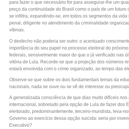
para fazer o que necessário for para assegurar-lhe um qu
preço da continuidade do Brasil como o país de um futuro
se infiltra, expandindo-se, em todos os segmentos da vida
penal, diligente no atendimento da criminalidade organiz
vítimas.
O desfecho não poderia ser outro: o acentuado cresciment
importância do seu papel no processo eleitoral do próximo
federais, sensivelmente maior do que o já verificado nas ú
vitória de Lula. Recorde-se que a projeção dos números r
estará envolvida com o crime organizado, ao tempo das el
Observe-se que sobre os dois fundamentais temas da ed
nacionais, nada se ouve ou se vê de interesse ou preocupa
A generalizada consciência de que dias muito difíceis no
internacional, sobretudo pela opção de Lula de fazer dos
eleitorado, predominantemente, terceiro-mundista, leva-n
Governo ao exercício dessa opção suicida: seria por inven
Executivo?