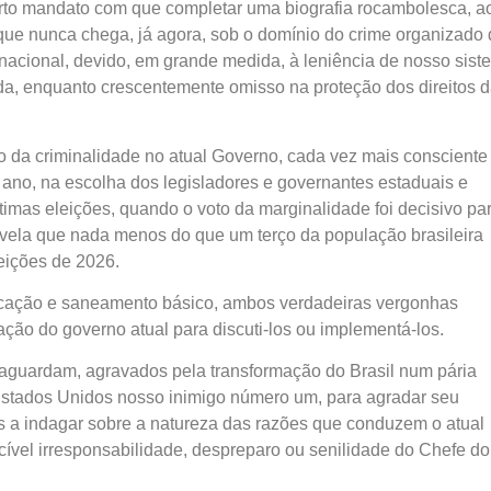
arto mandato com que completar uma biografia rocambolesca, a
 que nunca chega, já agora, sob o domínio do crime organizado
 nacional, devido, em grande medida, à leniência de nosso sis
ada, enquanto crescentemente omisso na proteção dos direitos 
o da criminalidade no atual Governo, cada vez mais consciente
 ano, na escolha dos legisladores e governantes estaduais e
ltimas eleições, quando o voto da marginalidade foi decisivo pa
evela que nada menos do que um terço da população brasileira
eições de 2026.
ucação e saneamento básico, ambos verdadeiras vergonhas
ção do governo atual para discuti-los ou implementá-los.
s aguardam, agravados pela transformação do Brasil num pária
 Estados Unidos nosso inimigo número um, para agradar seu
os a indagar sobre a natureza das razões que conduzem o atual
cível irresponsabilidade, despreparo ou senilidade do Chefe do