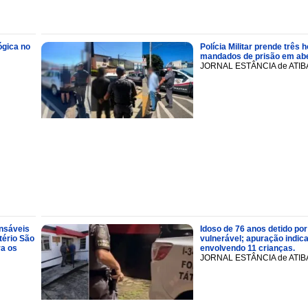
ógica no
Polícia Militar prende trê
mandados de prisão em abe
JORNAL ESTÂNCIA de ATIB
onsáveis
Idoso de 76 anos detido por
tério São
vulnerável; apuração indic
ra os
envolvendo 11 crianças.
JORNAL ESTÂNCIA de ATIB