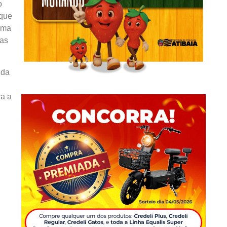
o
 que
tema
das
 da
ra a