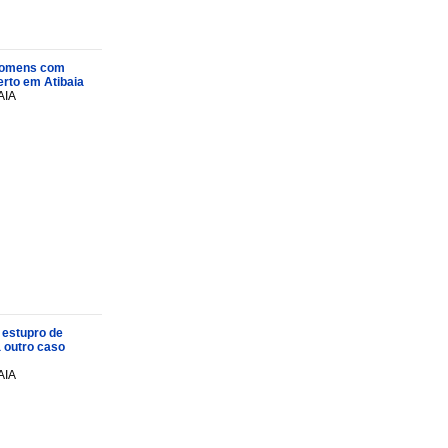
s homens com
rto em Atibaia
AIA
 estupro de
a outro caso
AIA