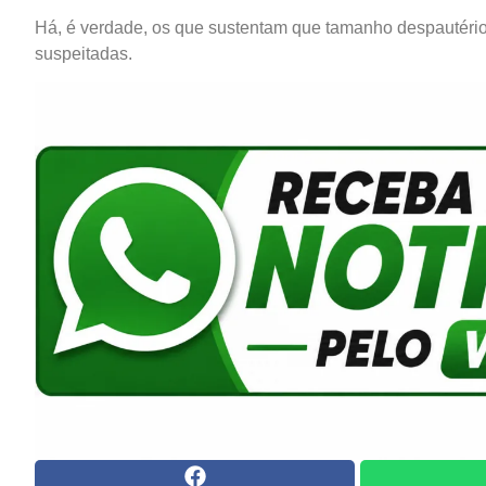
Há, é verdade, os que sustentam que tamanho despautéri
suspeitadas.