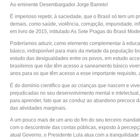
Ao eminente Desembargador Jorge Barreto!
É imperioso repetir, à saciedade, que o Brasil só tem um
demais, como saúde, violência, corrupção, impunidade, in
em livro de 2015, intitulado As Sete Pragas do Brasil Mode
Poderíamos aduzir, como elemento complementar à educação
básico, indisponível para mais da metade da população b
estudo das desigualdades entre os povos, em estudo accessí
brasileiros que não têm acesso a saneamento básico vivem
anos para os que têm acesso a esse importante requisito, 
É do domínio científico que as crianças que nascem e v
prejudicadas no seu desenvolvimento mental e intelectua
para aprender, fato que as conduz ao abandono precoce da 
das atividades marginais.
A um pouco mais de um ano do fim do seu terceiro mandato,
com o descontrole das contas públicas, exposto à percepçã
atual Governo, o Presidente Lula atua com a tranquilida