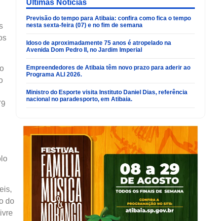
Últimas Noticias
Previsão do tempo para Atibaia: confira como fica o tempo
s
nesta sexta-feira (07) e no fim de semana
os
Idoso de aproximadamente 75 anos é atropelado na
Avenida Dom Pedro II, no Jardim Imperial
Empreendedores de Atibaia têm novo prazo para aderir ao
to
Programa ALI 2026.
o
Ministro do Esporte visita Instituto Daniel Dias, referência
nacional no paradesporto, em Atibaia.
79
olo
eis,
mo do
ivre