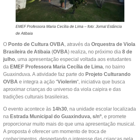
EMEF Professora Maria Cecília de Lima – foto: Jornal Estância
de Atibaia
O
Ponto de Cultura OVBA
, através da
Orquestra de Viola
Brasileira de Atibaia
(
OVBA
) realiza, no próximo dia
8 de
julho
, uma apresentação especial voltada aos estudantes
da
EMEF Professora Maria Cecília de Lima
, no bairro
Guaxinduva. A atividade faz parte do
Projeto Culturando
OVBA
e integra a ação “
Violerim
“, iniciativa que busca
aproximar crianças do universo da viola caipira e das
tradições culturais brasileiras.
O evento acontece às
14h30
, na unidade escolar localizada
na
Estrada Municipal do Guaxinduva, s/nº
, e promete
proporcionar muito mais do que uma apresentação musical.
A proposta é oferecer um momento de troca de
conhecimentos, despertando o interesse das crianças pela