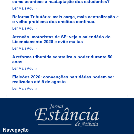
como acontece a readaptação dos estudantes?
Ler Mais Aqui »
Reforma Tributária: mais carga, mais centralização e
o velho problema dos créditos continua.
Ler Mais Aqui »
Atenção, motoristas de SP: veja o calendário do
Licenciamento 2026 e evite multas
Ler Mais Aqui »
A reforma tributária centraliza o poder durante 50
anos
Ler Mais Aqui »
Eleições 2026: convenções partidárias podem ser
realizadas até 5 de agosto
Ler Mais Aqui »
Navegação