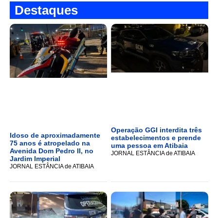
Destaques
Operação GGI interdita três
Idoso de aproximadamente
estabelecimentos e prende
75 anos é atropelado na
uma pessoa em Atibaia
Avenida Dom Pedro II, no
JORNAL ESTÂNCIA de ATIBAIA
Jardim Imperial
JORNAL ESTÂNCIA de ATIBAIA