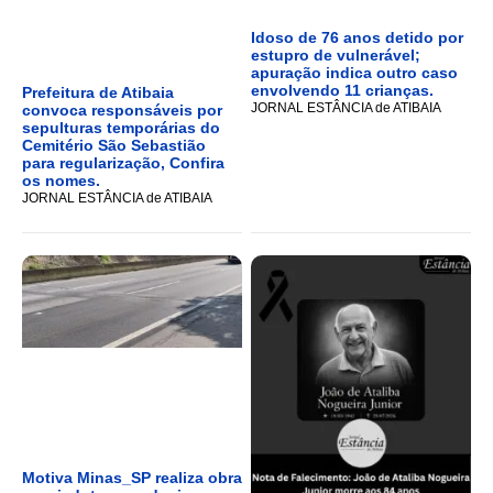
Idoso de 76 anos detido por
estupro de vulnerável;
apuração indica outro caso
envolvendo 11 crianças.
Prefeitura de Atibaia
JORNAL ESTÂNCIA de ATIBAIA
convoca responsáveis por
sepulturas temporárias do
Cemitério São Sebastião
para regularização, Confira
os nomes.
JORNAL ESTÂNCIA de ATIBAIA
Motiva Minas_SP realiza obra