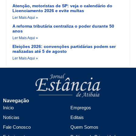
Atenção, motoristas de SP: veja o calendário do
Licenciamento 2026 e evite multas
Ler Mais Aqui »
A reforma tributária centraliza o poder durante 50
anos
Ler Mais Aqui »
Eleições 2026: convenções partidárias podem ser
realizadas até 5 de agosto
Ler Mais Aqui »
Navegação
Início
Empregos
Notícias
Editais
Fale Conosco
Quem Somos