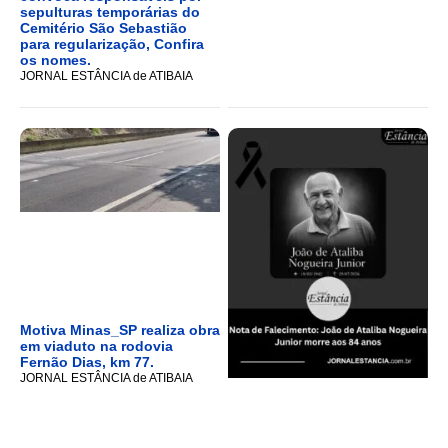
sepulturas temporárias do
Cemitério São Sebastião
para regularização, Confira
os nomes.
JORNAL ESTÂNCIA de ATIBAIA
Motiva Minas_SP realiza obra
em viaduto na rodovia
Fernão Dias, km 77.
JORNAL ESTÂNCIA de ATIBAIA