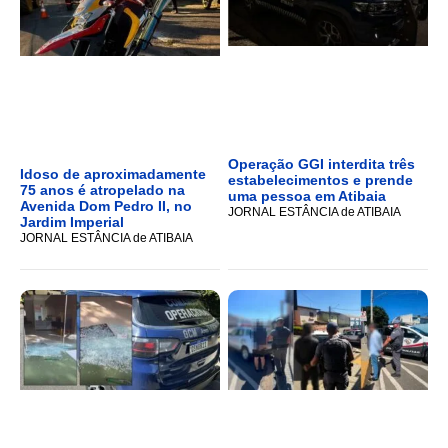
Operação GGI interdita três
Idoso de aproximadamente
estabelecimentos e prende
75 anos é atropelado na
uma pessoa em Atibaia
Avenida Dom Pedro II, no
JORNAL ESTÂNCIA de ATIBAIA
Jardim Imperial
JORNAL ESTÂNCIA de ATIBAIA