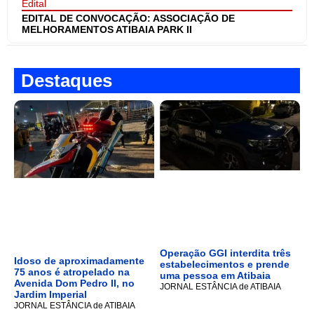
Edital
EDITAL DE CONVOCAÇÃO: ASSOCIAÇÃO DE
MELHORAMENTOS ATIBAIA PARK II
Destaques
Operação GGI interdita três
Idoso de aproximadamente
estabelecimentos e prende
75 anos é atropelado na
uma pessoa em Atibaia
Avenida Dom Pedro II, no
JORNAL ESTÂNCIA de ATIBAIA
Jardim Imperial
JORNAL ESTÂNCIA de ATIBAIA