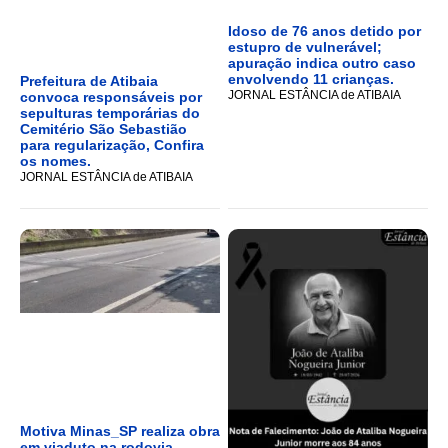
Idoso de 76 anos detido por
estupro de vulnerável;
apuração indica outro caso
envolvendo 11 crianças.
Prefeitura de Atibaia
JORNAL ESTÂNCIA de ATIBAIA
convoca responsáveis por
sepulturas temporárias do
Cemitério São Sebastião
para regularização, Confira
os nomes.
JORNAL ESTÂNCIA de ATIBAIA
Motiva Minas_SP realiza obra
em viaduto na rodovia