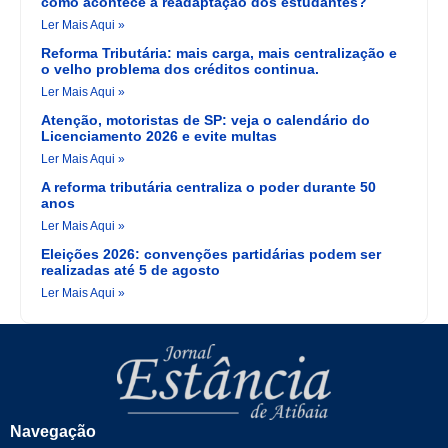
como acontece a readaptação dos estudantes?
Ler Mais Aqui »
Reforma Tributária: mais carga, mais centralização e
o velho problema dos créditos continua.
Ler Mais Aqui »
Atenção, motoristas de SP: veja o calendário do
Licenciamento 2026 e evite multas
Ler Mais Aqui »
A reforma tributária centraliza o poder durante 50
anos
Ler Mais Aqui »
Eleições 2026: convenções partidárias podem ser
realizadas até 5 de agosto
Ler Mais Aqui »
Navegação