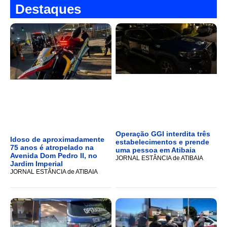
Destaques
Operação GGI interdita três
Idoso de aproximadamente
estabelecimentos e prende
75 anos é atropelado na
uma pessoa em Atibaia
Avenida Dom Pedro II, no
JORNAL ESTÂNCIA de ATIBAIA
Jardim Imperial
JORNAL ESTÂNCIA de ATIBAIA