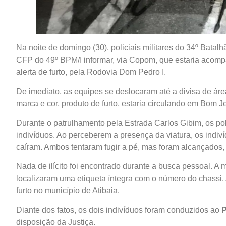
Na noite de domingo (30), policiais militares do 34º Batalhã
CFP do 49º BPM/I informar, via Copom, que estaria acomp
alerta de furto, pela Rodovia Dom Pedro I.
De imediato, as equipes se deslocaram até a divisa de ár
marca e cor, produto de furto, estaria circulando em Bom 
Durante o patrulhamento pela Estrada Carlos Gibim, os pol
indivíduos. Ao perceberem a presença da viatura, os indiv
caíram. Ambos tentaram fugir a pé, mas foram alcançados,
Nada de ilícito foi encontrado durante a busca pessoal. A 
localizaram uma etiqueta íntegra com o número do chassi. 
furto no município de Atibaia.
Diante dos fatos, os dois indivíduos foram conduzidos ao
P
disposição da Justiça.