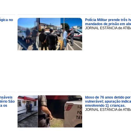
ógica no
Polícia Militar prende trê
mandados de prisão em abe
JORNAL ESTÂNCIA de ATIB
onsáveis
Idoso de 76 anos detido por
tério São
vulnerável; apuração indic
ra os
envolvendo 11 crianças.
JORNAL ESTÂNCIA de ATIB