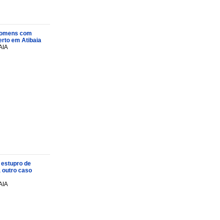
s homens com
rto em Atibaia
AIA
 estupro de
a outro caso
AIA