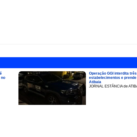
é
Operação GGI interdita três
 no
estabelecimentos e prend
Atibaia
JORNAL ESTÂNCIA de ATIB