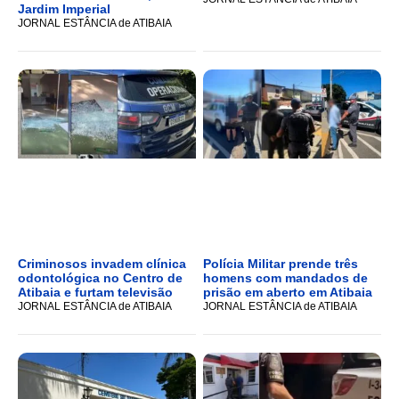
Jardim Imperial
JORNAL ESTÂNCIA de ATIBAIA
Criminosos invadem clínica
Polícia Militar prende três
odontológica no Centro de
homens com mandados de
Atibaia e furtam televisão
prisão em aberto em Atibaia
JORNAL ESTÂNCIA de ATIBAIA
JORNAL ESTÂNCIA de ATIBAIA