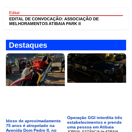
Edital
EDITAL DE CONVOCAÇÃO: ASSOCIAÇÃO DE
MELHORAMENTOS ATIBAIA PARK II
Destaques
Operação GGI interdita três
Idoso de aproximadamente
estabelecimentos e prende
75 anos é atropelado na
uma pessoa em Atibaia
Avenida Dom Pedro II, no
JORNAL ESTÂNCIA de ATIBAIA