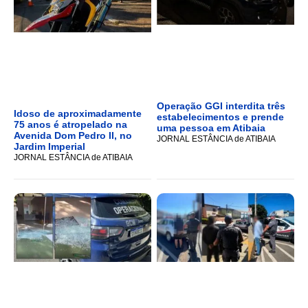
Operação GGI interdita três
Idoso de aproximadamente
estabelecimentos e prende
75 anos é atropelado na
uma pessoa em Atibaia
Avenida Dom Pedro II, no
JORNAL ESTÂNCIA de ATIBAIA
Jardim Imperial
JORNAL ESTÂNCIA de ATIBAIA