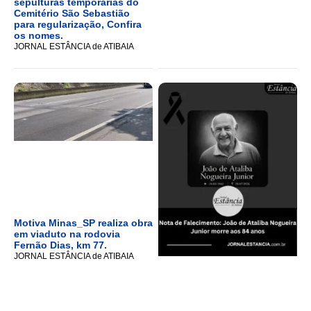
sepulturas temporárias do
Cemitério São Sebastião
para regularização, Confira
os nomes.
JORNAL ESTÂNCIA de ATIBAIA
Motiva Minas_SP realiza obra
em viaduto na rodovia
Fernão Dias, km 77.
JORNAL ESTÂNCIA de ATIBAIA