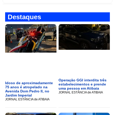
Destaques
Operação GGI interdita três
Idoso de aproximadamente
estabelecimentos e prende
75 anos é atropelado na
uma pessoa em Atibaia
Avenida Dom Pedro II, no
JORNAL ESTÂNCIA de ATIBAIA
Jardim Imperial
JORNAL ESTÂNCIA de ATIBAIA