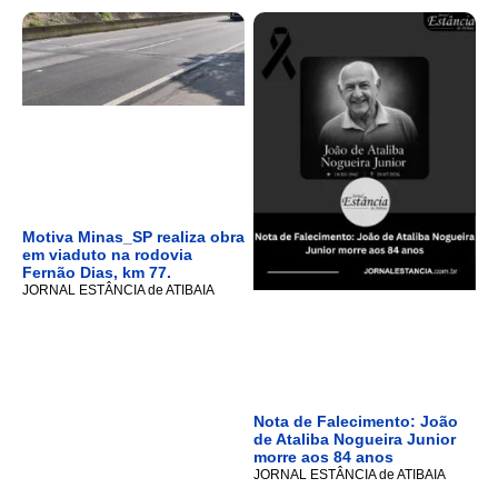
Motiva Minas_SP realiza obra
em viaduto na rodovia
Fernão Dias, km 77.
JORNAL ESTÂNCIA de ATIBAIA
Nota de Falecimento: João
de Ataliba Nogueira Junior
morre aos 84 anos
JORNAL ESTÂNCIA de ATIBAIA