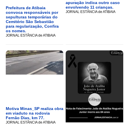
apuração indica outro caso
envolvendo 11 crianças.
Prefeitura de Atibaia
JORNAL ESTÂNCIA de ATIBAIA
convoca responsáveis por
sepulturas temporárias do
Cemitério São Sebastião
para regularização, Confira
os nomes.
JORNAL ESTÂNCIA de ATIBAIA
Motiva Minas_SP realiza obra
em viaduto na rodovia
Fernão Dias, km 77.
JORNAL ESTÂNCIA de ATIBAIA