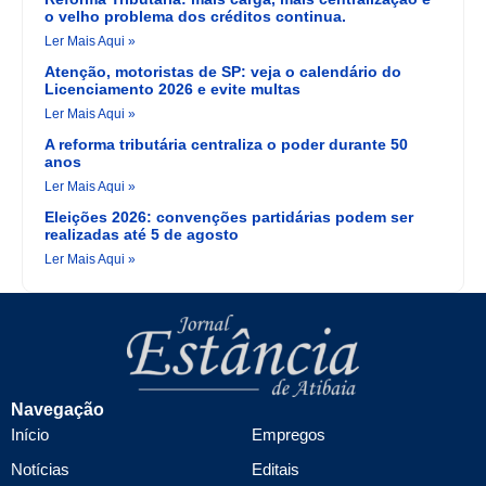
o velho problema dos créditos continua.
Ler Mais Aqui »
Atenção, motoristas de SP: veja o calendário do
Licenciamento 2026 e evite multas
Ler Mais Aqui »
A reforma tributária centraliza o poder durante 50
anos
Ler Mais Aqui »
Eleições 2026: convenções partidárias podem ser
realizadas até 5 de agosto
Ler Mais Aqui »
Navegação
Início
Empregos
Notícias
Editais