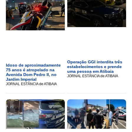
Operação GGI interdita três
Idoso de aproximadamente
estabelecimentos e prende
75 anos é atropelado na
uma pessoa em Atibaia
Avenida Dom Pedro II, no
JORNAL ESTÂNCIA de ATIBAIA
Jardim Imperial
JORNAL ESTÂNCIA de ATIBAIA