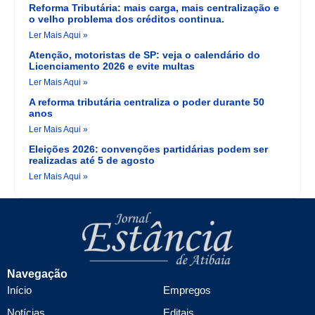
Reforma Tributária: mais carga, mais centralização e
o velho problema dos créditos continua.
Ler Mais Aqui »
Atenção, motoristas de SP: veja o calendário do
Licenciamento 2026 e evite multas
Ler Mais Aqui »
A reforma tributária centraliza o poder durante 50
anos
Ler Mais Aqui »
Eleições 2026: convenções partidárias podem ser
realizadas até 5 de agosto
Ler Mais Aqui »
Navegação
Início
Empregos
Notícias
Editais