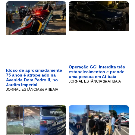
Operação GGI interdita três
Idoso de aproximadamente
estabelecimentos e prende
75 anos é atropelado na
uma pessoa em Atibaia
Avenida Dom Pedro II, no
JORNAL ESTÂNCIA de ATIBAIA
Jardim Imperial
JORNAL ESTÂNCIA de ATIBAIA