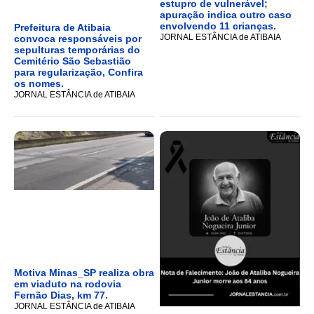
estupro de vulnerável;
apuração indica outro caso
envolvendo 11 crianças.
Prefeitura de Atibaia
JORNAL ESTÂNCIA de ATIBAIA
convoca responsáveis por
sepulturas temporárias do
Cemitério São Sebastião
para regularização, Confira
os nomes.
JORNAL ESTÂNCIA de ATIBAIA
Motiva Minas_SP realiza obra
em viaduto na rodovia
Fernão Dias, km 77.
JORNAL ESTÂNCIA de ATIBAIA