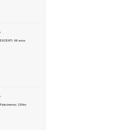
5
ESCENTI, 68 anos
5
alecimento: 23/fev