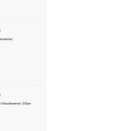
5
ecimento:
5
Sepultamento: 23/jan