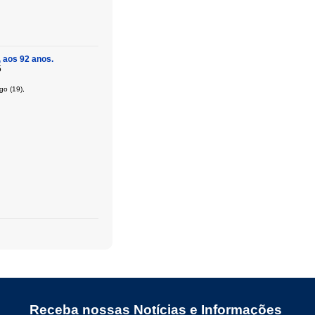
, aos 92 anos.
5
go (19),
Receba nossas Notícias e Informações