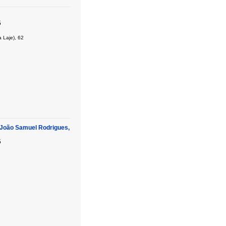
5
Laje), 62
João Samuel Rodrigues,
5