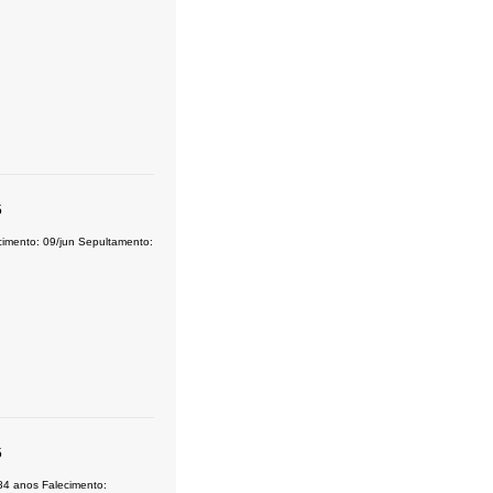
5
mento: 09/jun Sepultamento:
5
 anos Falecimento: