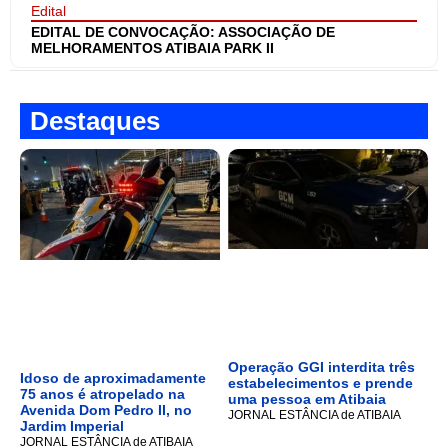
Edital
EDITAL DE CONVOCAÇÃO: ASSOCIAÇÃO DE
MELHORAMENTOS ATIBAIA PARK II
Destaques
Operação GGI interdita três
Idoso de aproximadamente
estabelecimentos e prende
75 anos é atropelado na
uma pessoa em Atibaia
Avenida Dom Pedro II, no
JORNAL ESTÂNCIA de ATIBAIA
Jardim Imperial
JORNAL ESTÂNCIA de ATIBAIA