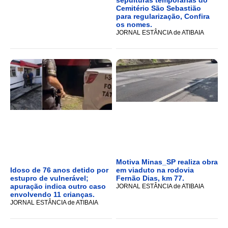
sepulturas temporárias do
Cemitério São Sebastião
para regularização, Confira
os nomes.
JORNAL ESTÂNCIA de ATIBAIA
Motiva Minas_SP realiza obra
Idoso de 76 anos detido por
em viaduto na rodovia
estupro de vulnerável;
Fernão Dias, km 77.
apuração indica outro caso
JORNAL ESTÂNCIA de ATIBAIA
envolvendo 11 crianças.
JORNAL ESTÂNCIA de ATIBAIA