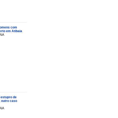
s homens com
rto em Atibaia
AIA
 estupro de
a outro caso
AIA