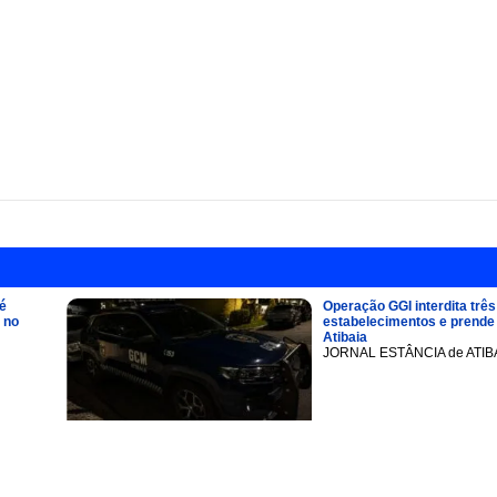
é
Operação GGI interdita três
 no
estabelecimentos e prend
Atibaia
JORNAL ESTÂNCIA de ATIB