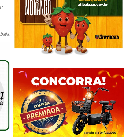
ar
ibaia