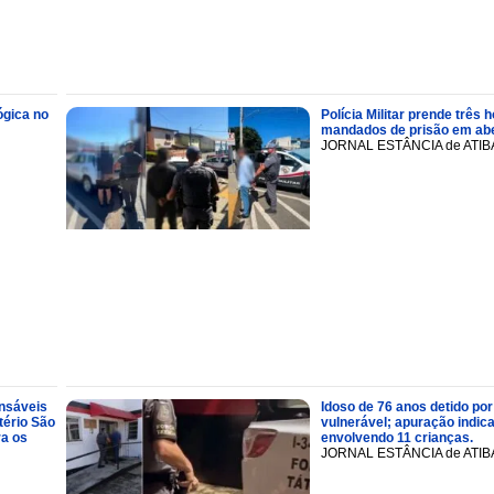
ógica no
Polícia Militar prende trê
mandados de prisão em abe
JORNAL ESTÂNCIA de ATIB
onsáveis
Idoso de 76 anos detido por
tério São
vulnerável; apuração indic
ra os
envolvendo 11 crianças.
JORNAL ESTÂNCIA de ATIB