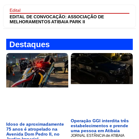
Edital
EDITAL DE CONVOCAÇÃO: ASSOCIAÇÃO DE
MELHORAMENTOS ATIBAIA PARK II
Destaques
Operação GGI interdita três
Idoso de aproximadamente
estabelecimentos e prende
75 anos é atropelado na
uma pessoa em Atibaia
Avenida Dom Pedro II, no
JORNAL ESTÂNCIA de ATIBAIA
Jardim Imperial