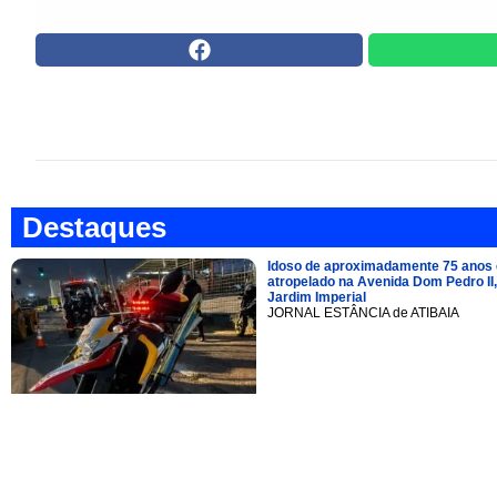
Destaques
Idoso de aproximadamente 75 anos 
atropelado na Avenida Dom Pedro II,
Jardim Imperial
JORNAL ESTÂNCIA de ATIBAIA