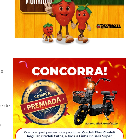
do
o
de de
)