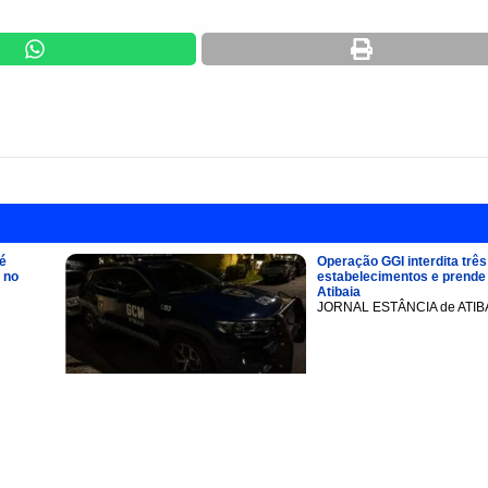
é
Operação GGI interdita três
 no
estabelecimentos e prend
Atibaia
JORNAL ESTÂNCIA de ATIB