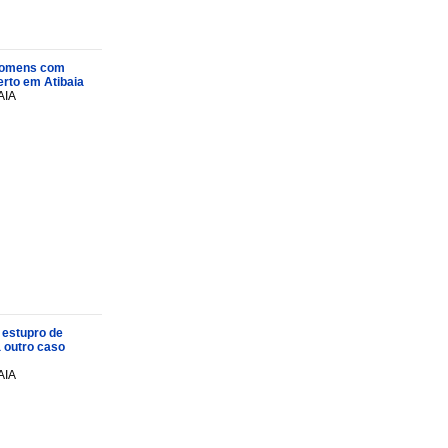
s homens com
rto em Atibaia
AIA
 estupro de
a outro caso
AIA