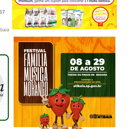
717
ibaia