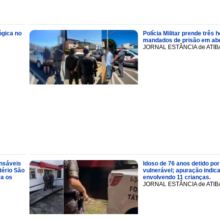
ógica no
Polícia Militar prende trê
mandados de prisão em abe
JORNAL ESTÂNCIA de ATIB
onsáveis
Idoso de 76 anos detido por
tério São
vulnerável; apuração indic
ra os
envolvendo 11 crianças.
JORNAL ESTÂNCIA de ATIB