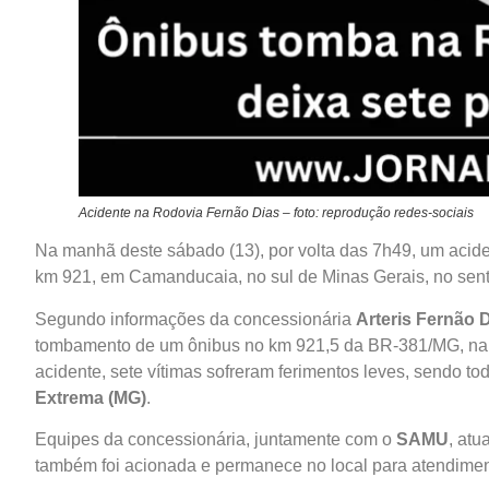
Acidente na Rodovia Fernão Dias – foto: reprodução redes-sociais
Na manhã deste sábado (13), por volta das 7h49, um aciden
km 921, em Camanducaia, no sul de Minas Gerais, no sen
Segundo informações da concessionária
Arteris Fernão 
tombamento de um ônibus no km 921,5 da BR-381/MG, na p
acidente, sete vítimas sofreram ferimentos leves, sendo 
Extrema (MG)
.
Equipes da concessionária, juntamente com o
SAMU
, atu
também foi acionada e permanece no local para atendiment