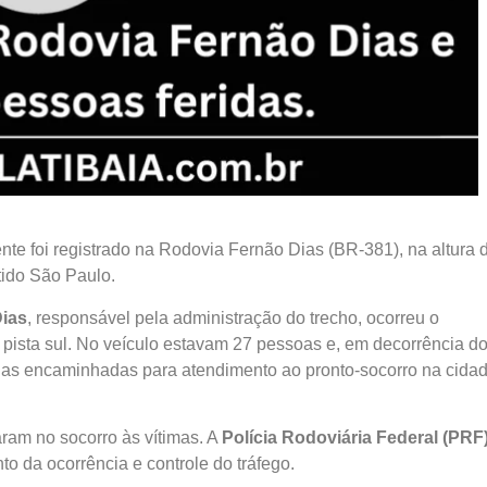
te foi registrado na Rodovia Fernão Dias (BR-381), na altura 
tido São Paulo.
Dias
, responsável pela administração do trecho, ocorreu o
ista sul. No veículo estavam 27 pessoas e, em decorrência d
todas encaminhadas para atendimento ao pronto-socorro na cida
aram no socorro às vítimas. A
Polícia Rodoviária Federal (PRF
o da ocorrência e controle do tráfego.