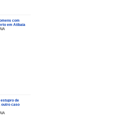
s homens com
rto em Atibaia
AIA
 estupro de
a outro caso
AIA