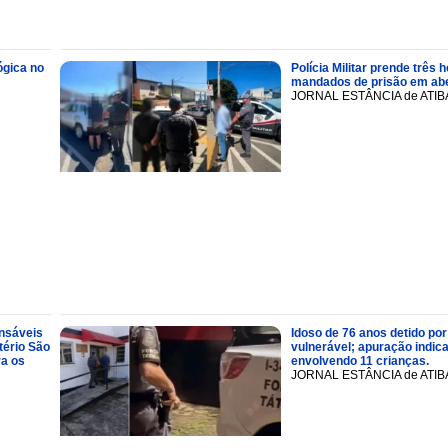
ógica no
Polícia Militar prende trê
mandados de prisão em abe
JORNAL ESTÂNCIA de ATIB
onsáveis
Idoso de 76 anos detido por
tério São
vulnerável; apuração indic
ra os
envolvendo 11 crianças.
JORNAL ESTÂNCIA de ATIB