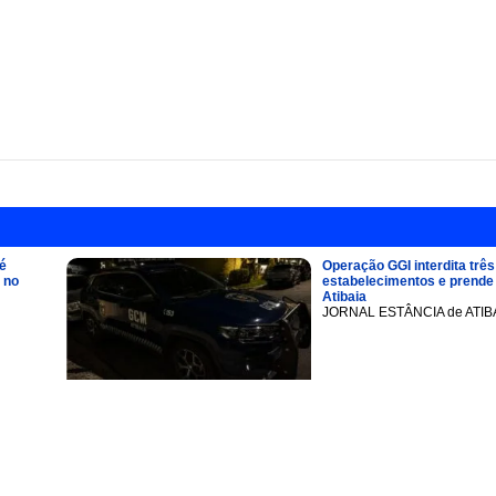
é
Operação GGI interdita três
 no
estabelecimentos e prend
Atibaia
JORNAL ESTÂNCIA de ATIB