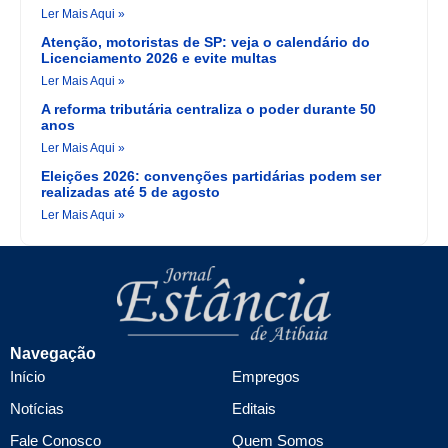
Ler Mais Aqui »
Atenção, motoristas de SP: veja o calendário do
Licenciamento 2026 e evite multas
Ler Mais Aqui »
A reforma tributária centraliza o poder durante 50
anos
Ler Mais Aqui »
Eleições 2026: convenções partidárias podem ser
realizadas até 5 de agosto
Ler Mais Aqui »
Navegação
Início
Empregos
Notícias
Editais
Fale Conosco
Quem Somos