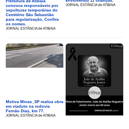
envolvendo 11 crianças.
Prefeitura de Atibaia
JORNAL ESTÂNCIA de ATIBAIA
convoca responsáveis por
sepulturas temporárias do
Cemitério São Sebastião
para regularização, Confira
os nomes.
JORNAL ESTÂNCIA de ATIBAIA
Motiva Minas_SP realiza obra
em viaduto na rodovia
Fernão Dias, km 77.
JORNAL ESTÂNCIA de ATIBAIA