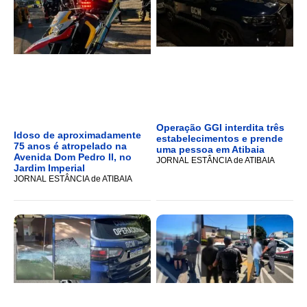
Operação GGI interdita três
Idoso de aproximadamente
estabelecimentos e prende
75 anos é atropelado na
uma pessoa em Atibaia
Avenida Dom Pedro II, no
JORNAL ESTÂNCIA de ATIBAIA
Jardim Imperial
JORNAL ESTÂNCIA de ATIBAIA