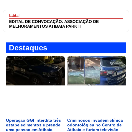
Edital
EDITAL DE CONVOCAÇÃO: ASSOCIAÇÃO DE
MELHORAMENTOS ATIBAIA PARK II
Destaques
Operação GGI interdita três
Criminosos invadem clínica
estabelecimentos e prende
odontológica no Centro de
uma pessoa em Atibaia
Atibaia e furtam televisão