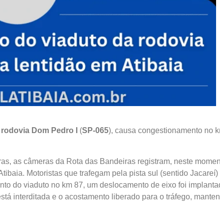
a
rodovia Dom Pedro I
(
SP-065
), causa congestionamento no 
as, as câmeras da Rota das Bandeiras registram, neste momen
Atibaia. Motoristas que trafegam pela pista sul (sentido Jacareí)
nto do viaduto no km 87, um deslocamento de eixo foi implant
stá interditada e o acostamento liberado para o tráfego, mante