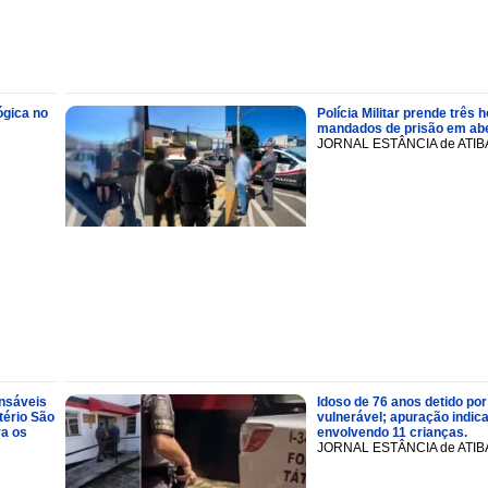
ógica no
Polícia Militar prende trê
mandados de prisão em abe
JORNAL ESTÂNCIA de ATIB
onsáveis
Idoso de 76 anos detido por
tério São
vulnerável; apuração indic
ra os
envolvendo 11 crianças.
JORNAL ESTÂNCIA de ATIB