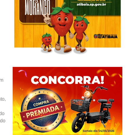
km
to,
ado
ndo