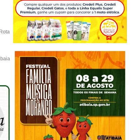
 Rota
ibaia