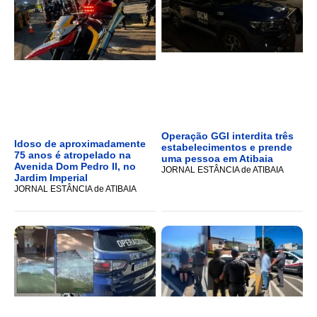
Operação GGI interdita três
Idoso de aproximadamente
estabelecimentos e prende
75 anos é atropelado na
uma pessoa em Atibaia
Avenida Dom Pedro II, no
JORNAL ESTÂNCIA de ATIBAIA
Jardim Imperial
JORNAL ESTÂNCIA de ATIBAIA