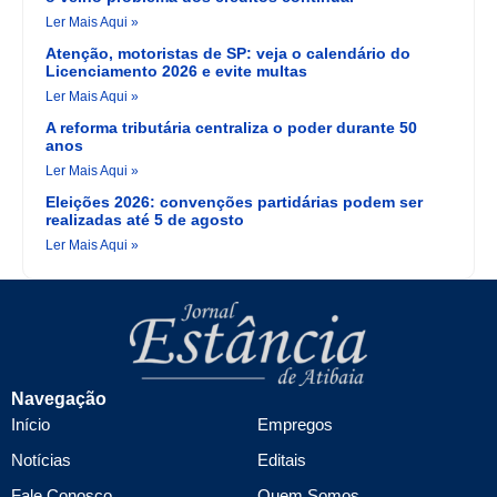
Ler Mais Aqui »
Atenção, motoristas de SP: veja o calendário do
Licenciamento 2026 e evite multas
Ler Mais Aqui »
A reforma tributária centraliza o poder durante 50
anos
Ler Mais Aqui »
Eleições 2026: convenções partidárias podem ser
realizadas até 5 de agosto
Ler Mais Aqui »
Navegação
Início
Empregos
Notícias
Editais
Fale Conosco
Quem Somos