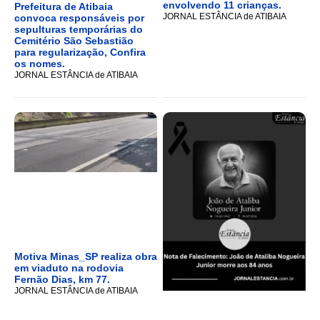
envolvendo 11 crianças.
Prefeitura de Atibaia
JORNAL ESTÂNCIA de ATIBAIA
convoca responsáveis por
sepulturas temporárias do
Cemitério São Sebastião
para regularização, Confira
os nomes.
JORNAL ESTÂNCIA de ATIBAIA
Motiva Minas_SP realiza obra
em viaduto na rodovia
Fernão Dias, km 77.
JORNAL ESTÂNCIA de ATIBAIA