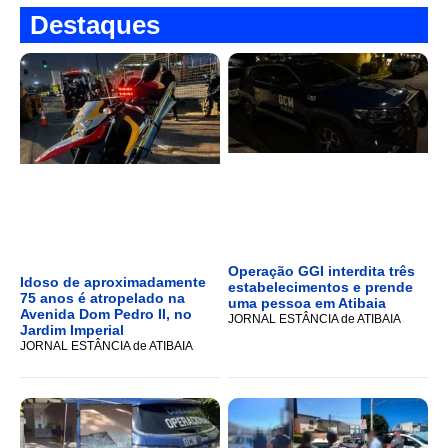
Destaques
Operação GGI interdita três
Idoso de aproximadamente
estabelecimentos e prende
75 anos é atropelado na
uma pessoa em Atibaia
Avenida Dom Pedro II, no
JORNAL ESTÂNCIA de ATIBAIA
Jardim Imperial
JORNAL ESTÂNCIA de ATIBAIA