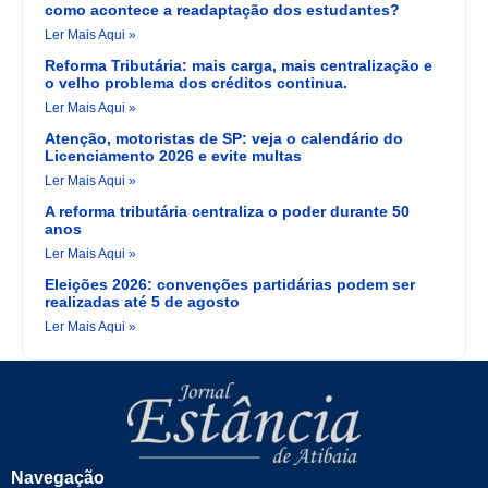
como acontece a readaptação dos estudantes?
Ler Mais Aqui »
Reforma Tributária: mais carga, mais centralização e
o velho problema dos créditos continua.
Ler Mais Aqui »
Atenção, motoristas de SP: veja o calendário do
Licenciamento 2026 e evite multas
Ler Mais Aqui »
A reforma tributária centraliza o poder durante 50
anos
Ler Mais Aqui »
Eleições 2026: convenções partidárias podem ser
realizadas até 5 de agosto
Ler Mais Aqui »
Navegação