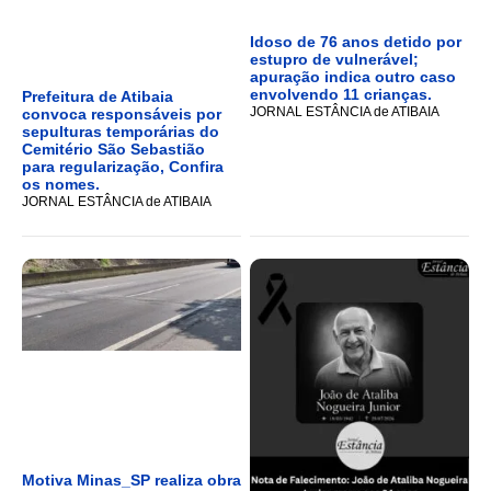
Idoso de 76 anos detido por
estupro de vulnerável;
apuração indica outro caso
envolvendo 11 crianças.
Prefeitura de Atibaia
JORNAL ESTÂNCIA de ATIBAIA
convoca responsáveis por
sepulturas temporárias do
Cemitério São Sebastião
para regularização, Confira
os nomes.
JORNAL ESTÂNCIA de ATIBAIA
Motiva Minas_SP realiza obra