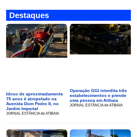
Destaques
Operação GGI interdita três
Idoso de aproximadamente
estabelecimentos e prende
75 anos é atropelado na
uma pessoa em Atibaia
Avenida Dom Pedro II, no
JORNAL ESTÂNCIA de ATIBAIA
Jardim Imperial
JORNAL ESTÂNCIA de ATIBAIA