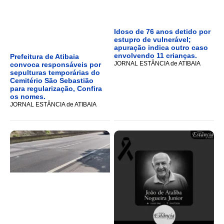
Idoso de 76 anos detido por
estupro de vulnerável;
apuração indica outro caso
envolvendo 11 crianças.
Prefeitura de Atibaia
JORNAL ESTÂNCIA de ATIBAIA
convoca responsáveis por
sepulturas temporárias do
Cemitério São Sebastião
para regularização, Confira
os nomes.
JORNAL ESTÂNCIA de ATIBAIA