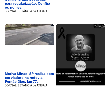
para regularização, Confira
os nomes.
JORNAL ESTÂNCIA de ATIBAIA
Motiva Minas_SP realiza obra
em viaduto na rodovia
Fernão Dias, km 77.
JORNAL ESTÂNCIA de ATIBAIA