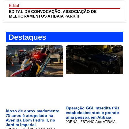
Edital
EDITAL DE CONVOCAÇÃO: ASSOCIAÇÃO DE
MELHORAMENTOS ATIBAIA PARK II
Destaques
Operação GGI interdita três
Idoso de aproximadamente
estabelecimentos e prende
75 anos é atropelado na
uma pessoa em Atibaia
Avenida Dom Pedro II, no
JORNAL ESTÂNCIA de ATIBAIA
Jardim Imperial