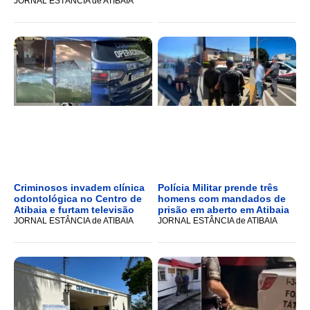
JORNAL ESTÂNCIA de ATIBAIA
Criminosos invadem clínica
Polícia Militar prende três
odontológica no Centro de
homens com mandados de
Atibaia e furtam televisão
prisão em aberto em Atibaia
JORNAL ESTÂNCIA de ATIBAIA
JORNAL ESTÂNCIA de ATIBAIA