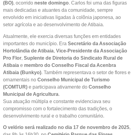
(BO)
, ocorrido
neste domingo
. Carlos foi uma das figuras
mais dedicadas e atuantes da comunidade, sempre
envolvido em iniciativas ligadas à colônia japonesa, ao
setor agrícola e ao desenvolvimento de Atibaia.
Atualmente, ele exercia diversas funções em entidades
importantes do município. Era
Secretário da Associação
Hortolândia de Atibaia
,
Vice-Presidente da Associação
Pro Flor
,
Suplente de Diretoria do Sindicato Rural de
Atibaia
e
membro do Conselho Fiscal da Acenbra
Atibaia (Bunkyo)
. Também representava o setor de flores e
ornamentais no
Conselho Municipal de Turismo
(COMTUR)
e participava ativamente do
Conselho
Municipal de Agricultura
.
Sua atuação múltipla e constante evidenciava seu
compromisso com o fortalecimento das tradições, o
desenvolvimento rural e o trabalho comunitário.
O velório será realizado no dia 17 de novembro de 2025
,
das 8h às 16h30, no
Cemitério Parque das Flores
.