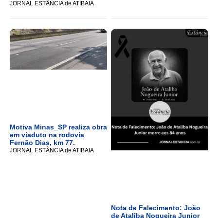
JORNAL ESTÂNCIA de ATIBAIA
Motiva Minas_SP realiza obra
em viaduto na rodovia
Fernão Dias, km 77.
JORNAL ESTÂNCIA de ATIBAIA
Nota de Falecimento: João
de Ataliba Nogueira Junior