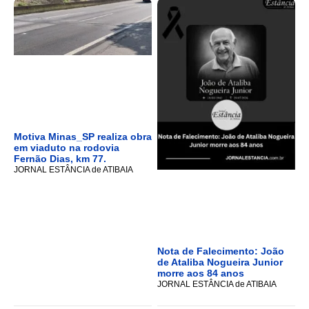
Motiva Minas_SP realiza obra
em viaduto na rodovia
Fernão Dias, km 77.
JORNAL ESTÂNCIA de ATIBAIA
Nota de Falecimento: João
de Ataliba Nogueira Junior
morre aos 84 anos
JORNAL ESTÂNCIA de ATIBAIA