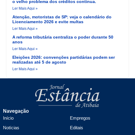
o velho problema dos créditos continua.
Ler Mais Aqui »
Atenção, motoristas de SP: veja o calendário do
Licenciamento 2026 e evite multas
Ler Mais Aqui »
A reforma tributária centraliza o poder durante 50
anos
Ler Mais Aqui »
Eleições 2026: convenções partidárias podem ser
realizadas até 5 de agosto
Ler Mais Aqui »
Navegação
Início
Empregos
Notícias
Editais