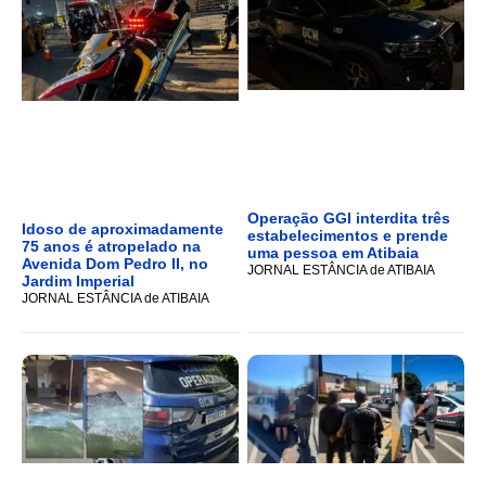
Operação GGI interdita três
Idoso de aproximadamente
estabelecimentos e prende
75 anos é atropelado na
uma pessoa em Atibaia
Avenida Dom Pedro II, no
JORNAL ESTÂNCIA de ATIBAIA
Jardim Imperial
JORNAL ESTÂNCIA de ATIBAIA