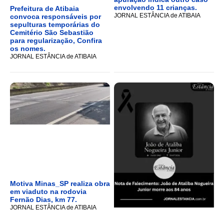
envolvendo 11 crianças.
Prefeitura de Atibaia
JORNAL ESTÂNCIA de ATIBAIA
convoca responsáveis por
sepulturas temporárias do
Cemitério São Sebastião
para regularização, Confira
os nomes.
JORNAL ESTÂNCIA de ATIBAIA
Motiva Minas_SP realiza obra
em viaduto na rodovia
Fernão Dias, km 77.
JORNAL ESTÂNCIA de ATIBAIA