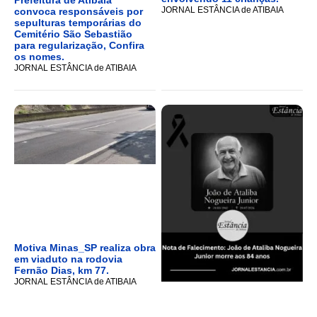
Prefeitura de Atibaia
JORNAL ESTÂNCIA de ATIBAIA
convoca responsáveis por
sepulturas temporárias do
Cemitério São Sebastião
para regularização, Confira
os nomes.
JORNAL ESTÂNCIA de ATIBAIA
Motiva Minas_SP realiza obra
em viaduto na rodovia
Fernão Dias, km 77.
JORNAL ESTÂNCIA de ATIBAIA