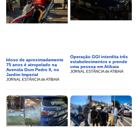
Operação GGI interdita três
Idoso de aproximadamente
estabelecimentos e prende
75 anos é atropelado na
uma pessoa em Atibaia
Avenida Dom Pedro II, no
JORNAL ESTÂNCIA de ATIBAIA
Jardim Imperial
JORNAL ESTÂNCIA de ATIBAIA