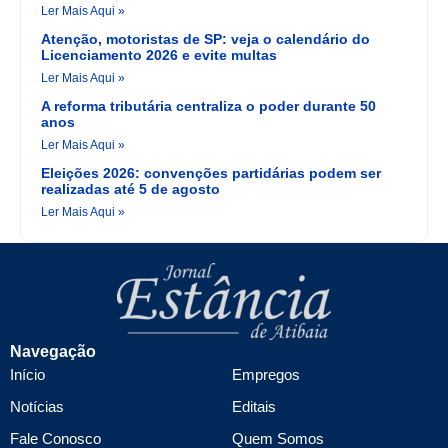
Ler Mais Aqui »
Atenção, motoristas de SP: veja o calendário do
Licenciamento 2026 e evite multas
Ler Mais Aqui »
A reforma tributária centraliza o poder durante 50
anos
Ler Mais Aqui »
Eleições 2026: convenções partidárias podem ser
realizadas até 5 de agosto
Ler Mais Aqui »
Navegação
Início
Empregos
Notícias
Editais
Fale Conosco
Quem Somos