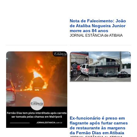
Nota de Falecimento: João
de Ataliba Nogueira Junior
morre aos 84 anos
JORNAL ESTÂNCIA de ATIBAIA
Ex-funcionário é preso em
flagrante após furtar carnes
de restaurante às margens
da Fernão Dias em Atibaia